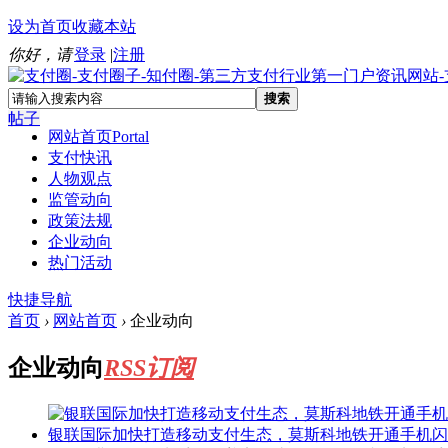
设为首页
收藏本站
你好，请
登录
|
注册
搜索
帖子
网站首页
Portal
支付快讯
人物观点
监管动向
政策法规
企业动向
热门活动
快捷导航
首页
›
网站首页
›
企业动向
企业动向
RSS订阅
银联国际加快打造移动支付生态，莫斯科地铁开通手机闪