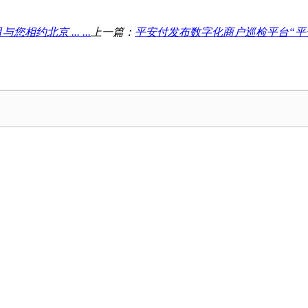
约北京 ... ...
上一篇：
平安付发布数字化商户巡检平台“平